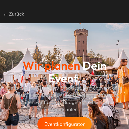
←
Zurück
Wir planen
Dein
Event.
Ganz egal ob Clubparty, Stadtfest, Firmenevent oder
private Feiern. Durch unsere jahrelange Erfahrung
können wir für Dein Budget das Maximum
herausholen.
Eventkonfigurator