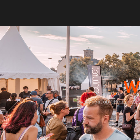
W
Ganz egal ob Clubparty, S