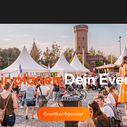
ir planen
Dein Eve
tadtfest, Firmenevent oder private Feiern. Durch unsere j
wir für Dein Budget das Maximum herausholen.
Eventkonfigurator