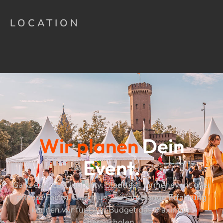
LOCATION
Wir planen
Dein
Event.
Ganz egal ob Clubparty, Stadtfest, Firmenevent oder
private Feiern. Durch unsere jahrelange Erfahrung
können wir für Dein Budget das Maximum
herausholen.