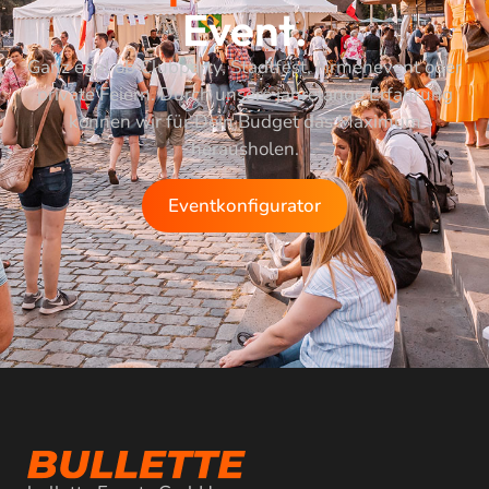
Event.
Ganz egal ob Clubparty, Stadtfest, Firmenevent oder
private Feiern. Durch unsere jahrelange Erfahrung
können wir für Dein Budget das Maximum
herausholen.
Eventkonfigurator