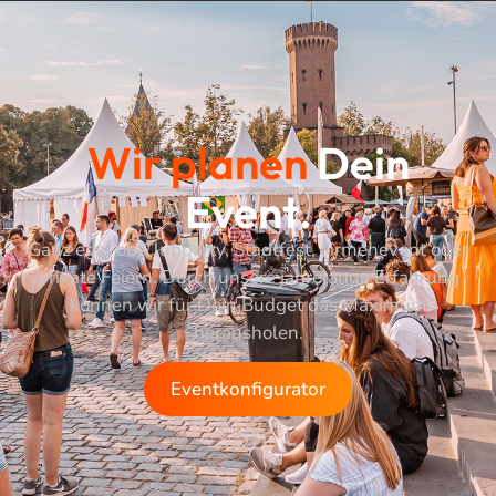
Wir planen
Dein
Event.
Ganz egal ob Clubparty, Stadtfest, Firmenevent oder
private Feiern. Durch unsere jahrelange Erfahrung
können wir für Dein Budget das Maximum
herausholen.
Eventkonfigurator