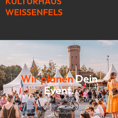
KULTURHAUS
WEISSENFELS
Wir planen
Dein
Event.
Ganz egal ob Clubparty, Stadtfest, Firmenevent oder
private Feiern. Durch unsere jahrelange Erfahrung
können wir für Dein Budget das Maximum