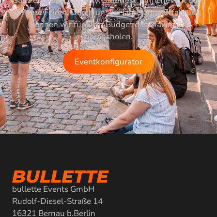
Ganz egal ob Clubparty, Stadtfest, Firmenevent oder
private Feiern. Durch unsere jahrelange Erfahrung
können wir für Dein Budget das Maximum
herausholen.
Eventkonfigurator
bullette Events GmbH
Rudolf-Diesel-Straße 14
16321 Bernau b.Berlin