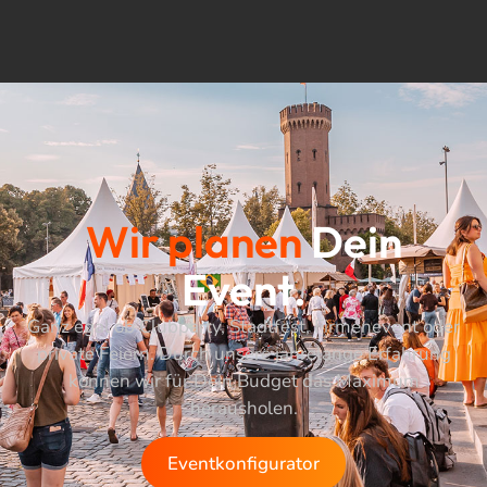
Wir planen
Dein
Event.
Ganz egal ob Clubparty, Stadtfest, Firmenevent oder
private Feiern. Durch unsere jahrelange Erfahrung
können wir für Dein Budget das Maximum
herausholen.
Eventkonfigurator