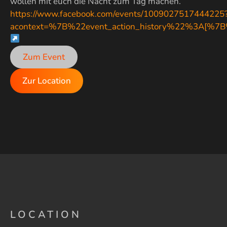
wollen mit euch die Nacht zum Tag machen.
https://www.facebook.com/events/1009027517444225
acontext=%7B%22event_action_history%22%3A[
Zum Event
Zur Location
LOCATION